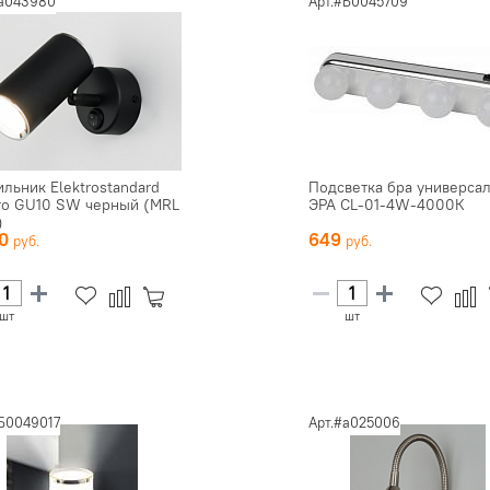
#a043980
Арт.#Б0045709
ильник Elektrostandard
Подсветка бра универса
ro GU10 SW черный (MRL
ЭРА CL-01-4W-4000К
)
30
649
шт
шт
#Б0049017
Арт.#a025006