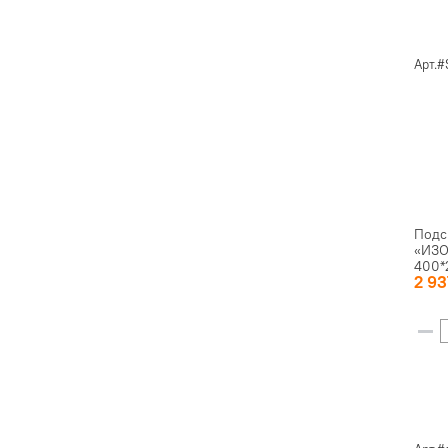
Арт.#
Подс
«ИЗО
400*2
2 9
сатин