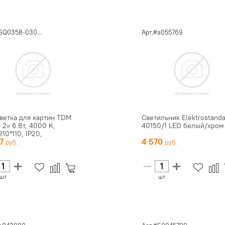
SQ0358-030...
Арт.#a055769
ветка для картин TDM
Светильник Elektrostand
 2» 6 Вт, 4000 K,
40150/1 LED белый/хром
10*110, IP20,
37
4 570
иров...
шт
шт