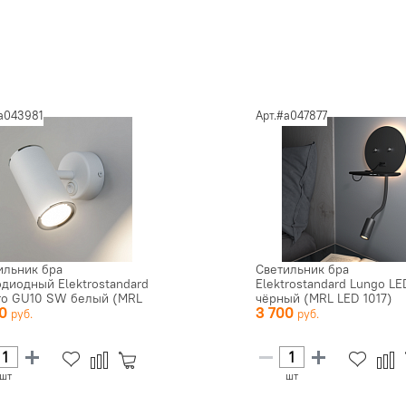
#a043981
Арт.#a047877
ильник бра
Светильник бра
одиодный Elektrostandard
Elektrostandard Lungo LE
ro GU10 SW белый (MRL
чёрный (MRL LED 1017)
30
3 700
)
шт
шт