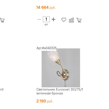
14 664
шт
Арт.#a042325
ard
Светильник Eurosvet 30275/1
античная бронза
2 190