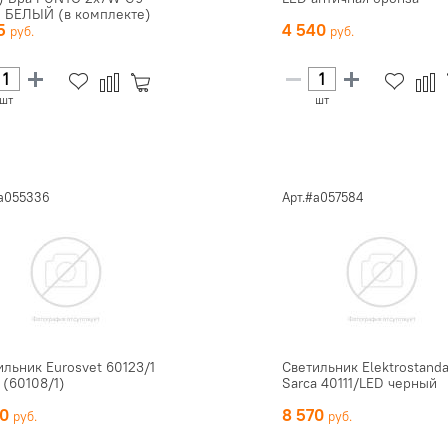
) БЕЛЫЙ (в комплекте)
25
4 540
шт
шт
#a055336
Арт.#a057584
ильник Eurosvet 60123/1
Светильник Elektrostand
 (60108/1)
Sarca 40111/LED черный
20
8 570