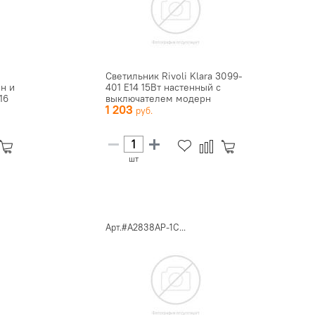
Светильник Rivoli Klara 3099-
ин и
401 Е14 15Вт настенный с
16
выключателем модерн
1 203
шт
Арт.#A2838AP-1C...