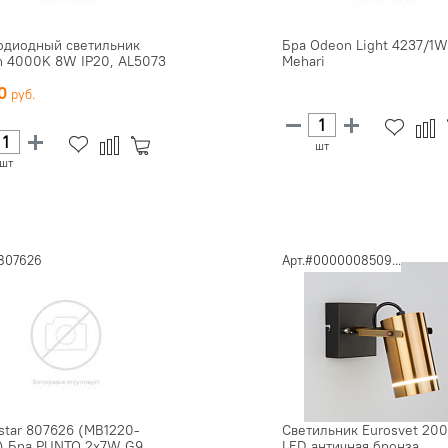
одиодный светильник
Бра Odeon Light 4237/1W
n 4000K 8W IP20, AL5073
Mehari
70
шт
шт
#807626
Арт.#0000008509...
tstar 807626 (MB1220-
Светильник Eurosvet 200
 Бра PUNTO 2х7W G9
LED античная бронза