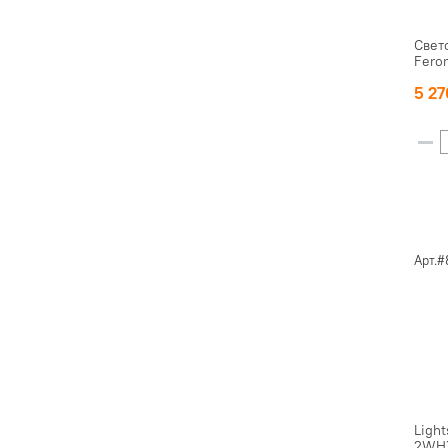
Свет
Fero
5 2
Арт.
Ligh
2WH)