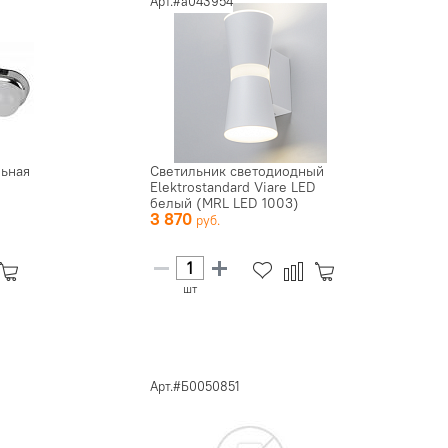
Арт.#a043954
льная
Светильник светодиодный
Elektrostandard Viare LED
белый (MRL LED 1003)
3 870
шт
Арт.#Б0050851