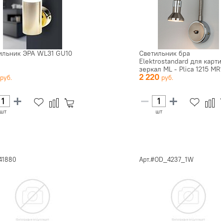
ильник ЭРА WL31 GU10
Светильник бра
Elektrostandard для карт
зеркал ML - Plica 1215 MR
0
2 220
цв...
шт
шт
41880
Арт.#OD_4237_1W