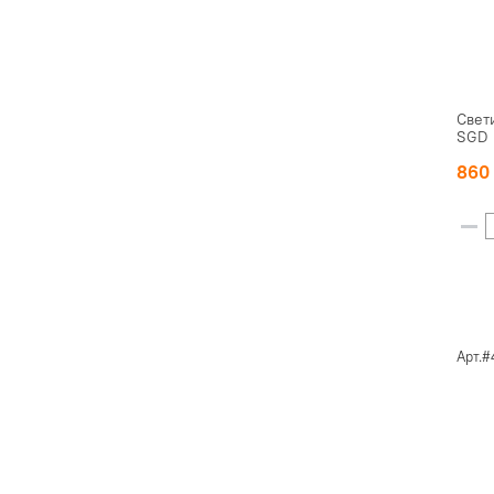
Свет
SGD
86
Арт.#