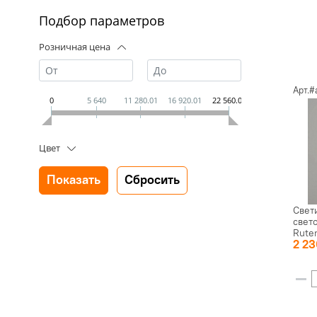
Подбор параметров
Розничная цена
Арт.
0
5 640
11 280.01
16 920.01
22 560.01
Цвет
Свет
свет
Rute
2 2
1003