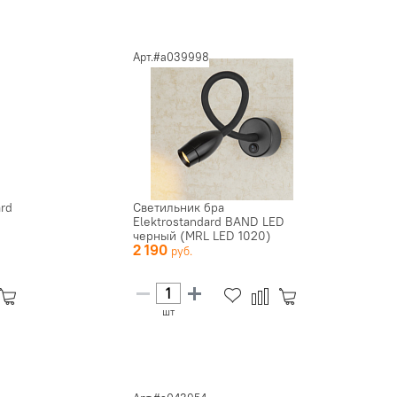
Арт.#a039998
ard
Cветильник бра
Elektrostandard BAND LED
черный (MRL LED 1020)
2 190
шт