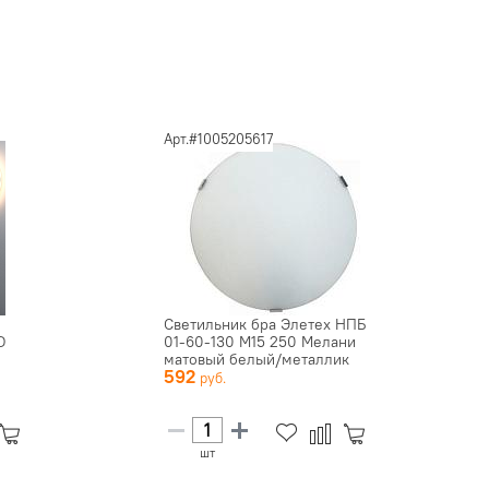
Арт.#1005205617
Светильник бра Элетех НПБ
D
01-60-130 М15 250 Мелани
матовый белый/металлик
592
шт