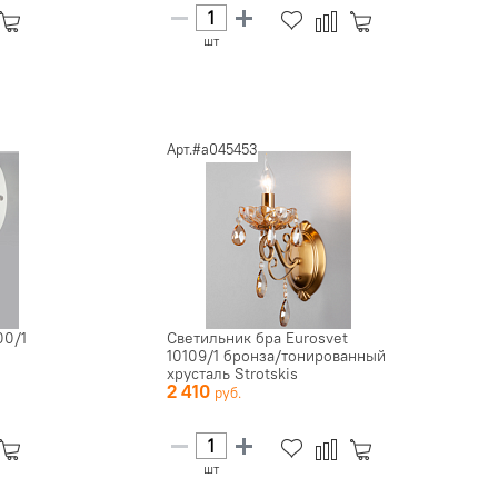
шт
Арт.#a045453
00/1
Светильник бра Eurosvet
10109/1 бронза/тонированный
хрусталь Strotskis
2 410
шт