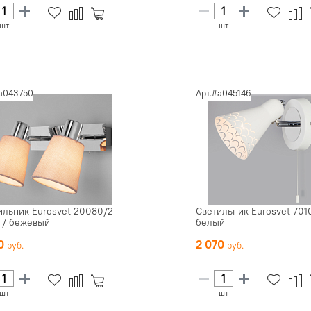
шт
шт
#a043750
Арт.#a045146
ильник Eurosvet 20080/2
Светильник Eurosvet 701
 / бежевый
белый
40
2 070
шт
шт