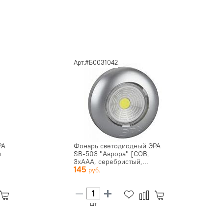
Арт.#Б0031042
РА
Фонарь светодиодный ЭРА
й
SB-503 "Аврора" [COB,
3xAAA, серебристый,...
145
шт