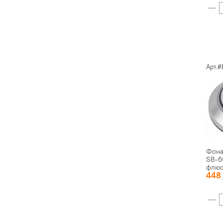
Арт.#
Фона
SB-6
флюо
44