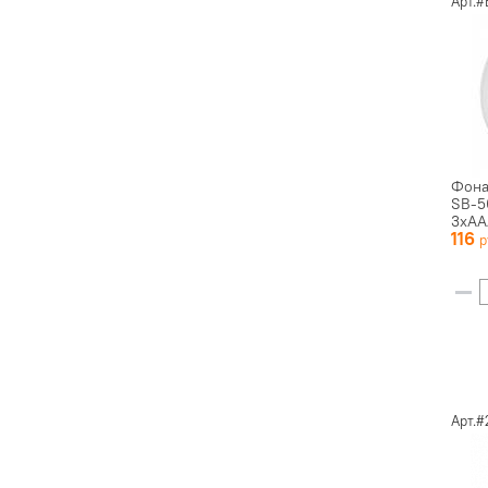
Арт.#
Фона
SB-5
3xAA
116
Арт.