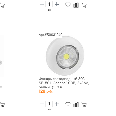
шт
Арт.#Б0031040
Фонарь светодиодный ЭРА
р
SB-501 "Аврора" COB, 3xAAA,
м...
белый, (1шт в...
128
шт