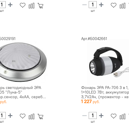
шт
шт
Б0029191
Арт.#Б0042661
рь светодиодный ЭРА
Фонарь ЭРА PA-706 3 в 1,
05 "Луна-5"
1+10LED 7Вт, аккумулято
р.сенсор, 4xAA, сереб...
3,7V2Ач, (прожектор - ке
8
1 227
шт
шт