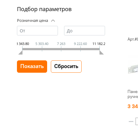
Подбор параметров
Розничная цена
Арт.#
3 343.80
5 303.40
7 263
9 222.60
11 182.20
Пане
ручн
3 3