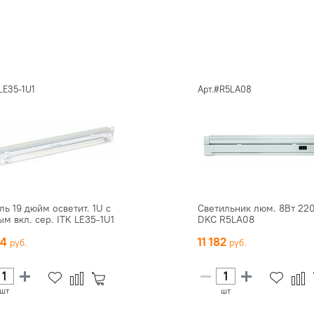
LE35-1U1
Арт.#R5LA08
ль 19 дюйм осветит. 1U с
Светильник люм. 8Вт 22
ым вкл. сер. ITK LE35-1U1
DKC R5LA08
44
11 182
шт
шт