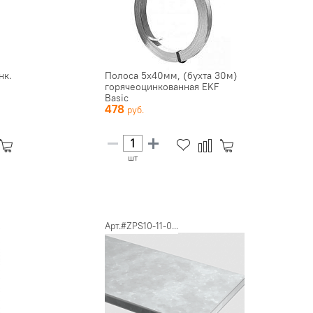
нк.
Полоса 5x40мм, (бухта 30м)
горячеоцинкованная EKF
Basic
478
шт
Арт.#ZPS10-11-0...