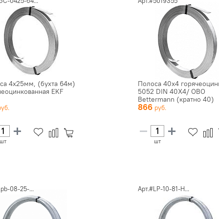
GC-0425-64...
Арт.#5019355
са 4х25мм, (бухта 64м)
Полоса 40х4 горячеоцин
чеоцинкованная EKF
5052 DIN 40X4/ OBO
Bettermann (кратно 40)
866
шт
шт
lpb-08-25-...
Арт.#LP-10-81-H...