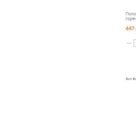
Поло
горя
447
Арт.#
Поло
горя