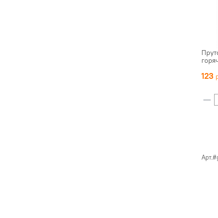
Прут
горя
123
Арт.#