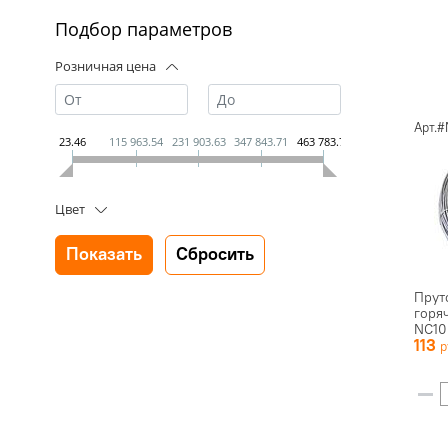
Подбор параметров
Розничная цена
Арт.
23.46
115 963.54
231 903.63
347 843.71
463 783.79
Цвет
Прут
горя
NC10
113