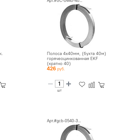
Арт.#GC-0440-40...
к.
Полоса 4х40мм, (бухта 40м)
горячеоцинкованная EKF
(кратно 40)
426
шт
Арт.#gcb-0540-3...