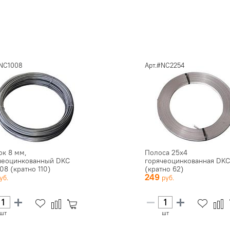
#NC1008
Арт.#NC2254
ок 8 мм,
Полоса 25х4
чеоцинкованный DKC
горячеоцинкованная DKC
08 (кратно 110)
(кратно 62)
249
шт
шт