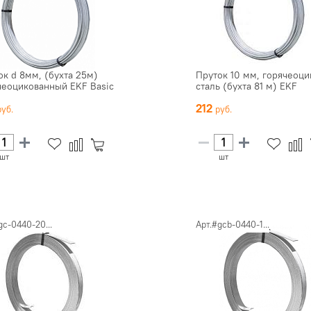
ок d 8мм, (бухта 25м)
Пруток 10 мм, горячеоци
чеоцикованный EKF Basic
сталь (бухта 81 м) EKF
212
шт
шт
gc-0440-20...
Арт.#gcb-0440-1...