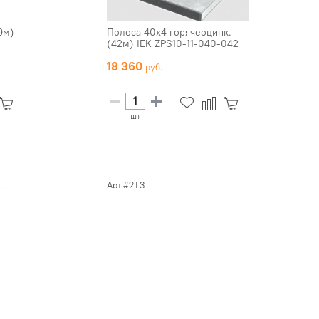
9м)
Полоса 40х4 горячеоцинк.
(42м) IEK ZPS10-11-040-042
18 360
шт
Арт.#2T3
 ПЗ
Шлейф заземления винт М8
10 кв.мм 250 мм DKC