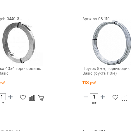
gcb-0440-3...
Арт.#lpb-08-110...
са 40х4 горячеоцинк.
Пруток 8мм, горячеоцик
Basic
Basic (бухта 110м)
113
шт
шт