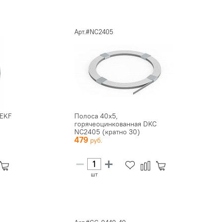
Арт.#NC2405
 EKF
Полоса 40x5,
горячеоцинкованная DKC
NC2405 (кратно 30)
479
шт