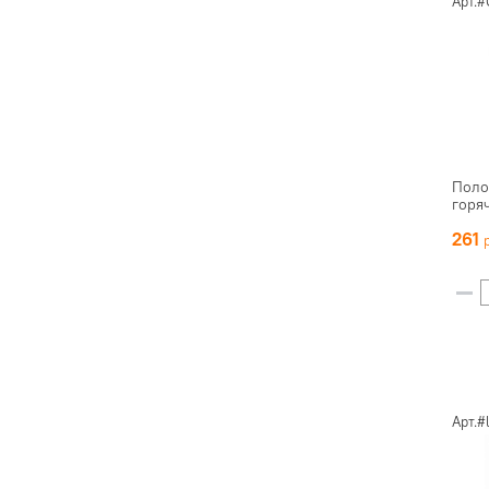
Арт.#
Поло
горя
261
Арт.#