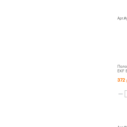
Арт.#
Поло
EKF 
372