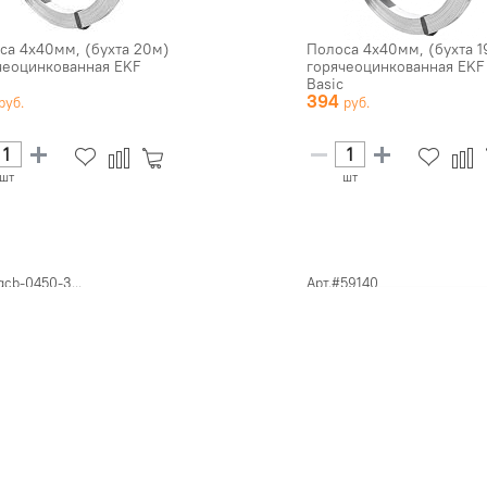
са 4х40мм, (бухта 20м)
Полоса 4х40мм, (бухта 1
чеоцинкованная EKF
горячеоцинкованная EKF
Basic
394
шт
шт
gcb-0450-3...
Арт.#59140
са 4x50мм, (бухта 30м)
Проводник заземляющий
чеоцинкованная EKF
10-150